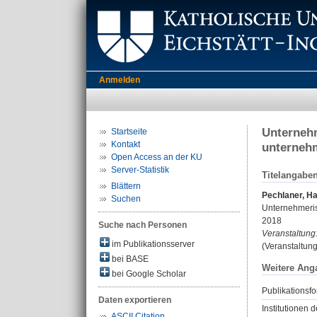
Anmelden
Unternehm
Startseite
Kontakt
unterneh
Open Access an der KU
Server-Statistik
Titelangabe
Blättern
Pechlaner, Ha
Suchen
Unternehmeris
2018
Suche nach Personen
Veranstaltung
im Publikationsserver
(Veranstaltun
bei BASE
Weitere Ang
bei Google Scholar
Publikationsfo
Daten exportieren
Institutionen d
ASCII Citation