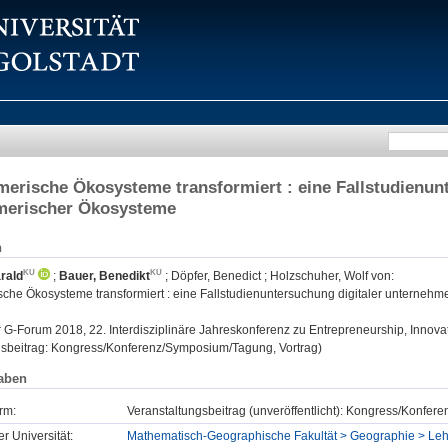
erische Ökosysteme transformiert : eine Fallstudienunt
merischer Ökosysteme
n
rald
;
Bauer, Benedikt
;
Döpfer, Benedict
;
Holzschuher, Wolf von
:
che Ökosysteme transformiert : eine Fallstudienuntersuchung digitaler unternehm
:
G-Forum 2018, 22. Interdisziplinäre Jahreskonferenz zu Entrepreneurship, Innovatio
gsbeitrag: Kongress/Konferenz/Symposium/Tagung, Vortrag)
aben
rm:
Veranstaltungsbeitrag (unveröffentlicht): Kongress/Konfe
er Universität:
Mathematisch-Geographische Fakultät > Geographie > Lehr