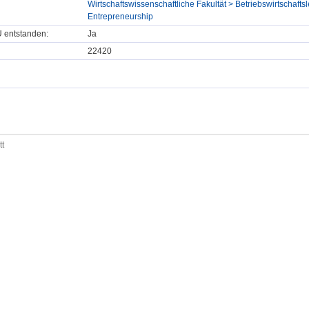
Wirtschaftswissenschaftliche Fakultät > Betriebswirtschafts
Entrepreneurship
U entstanden:
Ja
22420
tt