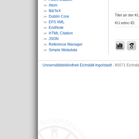
Atom
BibTeX
Titel an der K
Dublin Core
EP3 XML
KU.edoc-ID:
EndNote
HTML Citation
JSON
Reference Manager
Simple Metadata
Universitätsbibliothek Eichstätt-Ingolstadt
- 85071 Eichstä