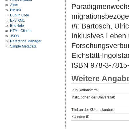
Paradigmenwechsel
Atom
BibTeX
migrationsbezogen
Dublin Core
EP3 XML
In:
Bartosch, Ulric
EndNote
HTML Citation
Inklusives Leben 
JSON
Reference Manager
Forschungsverbund
Simple Metadata
Eichstätt-Ingolsta
ISBN 978-3-7815
Weitere Angab
Publikationsform:
Institutionen der Universität:
Titel an der KU entstanden:
KU.edoc-ID: