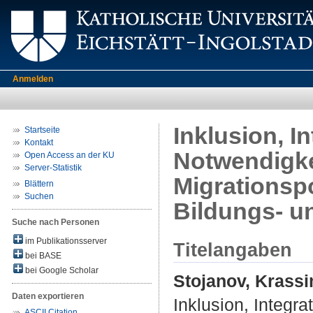
Anmelden
Inklusion, I
Startseite
Kontakt
Notwendigke
Open Access an der KU
Server-Statistik
Migrationsp
Blättern
Suchen
Bildungs- un
Suche nach Personen
im Publikationsserver
Titelangaben
bei BASE
bei Google Scholar
Stojanov, Krassi
Daten exportieren
Inklusion, Integr
ASCII Citation