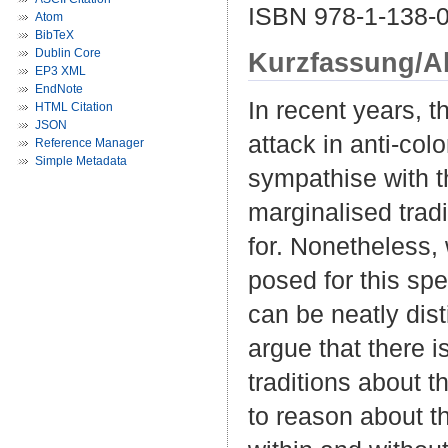
ISBN 978-1-138-
Atom
BibTeX
Dublin Core
Kurzfassung/A
EP3 XML
EndNote
In recent years, t
HTML Citation
JSON
attack in anti-colo
Reference Manager
Simple Metadata
sympathise with t
marginalised trad
for. Nonetheless, 
posed for this sp
can be neatly dist
argue that there 
traditions about t
to reason about t