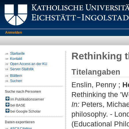
Anmelden
Rethinking t
Startseite
Kontakt
Open Access an der KU
Server-Statistik
Titelangaben
Blättern
Suchen
Enslin, Penny
;
H
Suche nach Personen
Rethinking the 'We
im Publikationsserver
In:
Peters, Michael
bei BASE
bei Google Scholar
philosophy. - Lon
(Educational Phi
Daten exportieren
ASCII Citation