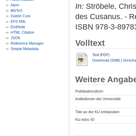
In:
Ströbele, Chris
Atom
BibTeX
des Cusanus. - Re
Dublin Core
EP3 XML
ISBN 978-3-8978
EndNote
HTML Citation
JSON
Volltext
Reference Manager
Simple Metadata
Text (PDF)
Download (5MB)
|
Vorsch
Weitere Angab
Publikationsform:
Institutionen der Universität:
Titel an der KU entstanden:
KU.edoc-ID: