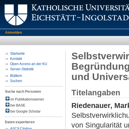
Anmelden
Selbstverwi
Startseite
Kontakt
Begründung 
Open Access an der KU
Server-Statistik
und Universa
Blättern
Suchen
Titelangaben
Suche nach Personen
im Publikationsserver
Riedenauer, Mar
bei BASE
bei Google Scholar
Selbstverwirklic
Daten exportieren
von Singularität u
ASCII Citation