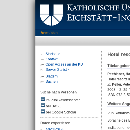
Anmelden
Hotel res
Startseite
Kontakt
Open Access an der KU
Titelangabe
Server-Statistik
Pechlaner, Ha
Blättern
Hotel resorts 
Suchen
In:
Keller, Pete
2008. - S. 25-
Suche nach Personen
ISBN 978-3-5
im Publikationsserver
Weitere Ang
bei BASE
bei Google Scholar
Publikationsfo
Sprache des E
Daten exportieren
Institutionen d
ASCII Citation