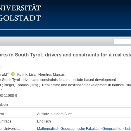
orts in South Tyrol: drivers and constraints for a real e
n
rald
;
Kofink, Lisa
;
Herntrei, Marcus
:
in South Tyrol: drivers and constraints for a real estate-based development.
r ; Bieger, Thomas (Hrsg.): Real estate and destination development in tourism : suc
44
03-11088-9
aben
rm:
Aufsatz in einem Buch
intrags:
Englisch
er Universität:
Mathematisch-Geographische Fakultät > Geographie > Lehr