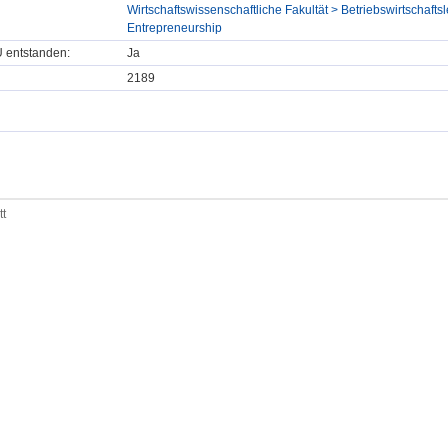
Wirtschaftswissenschaftliche Fakultät > Betriebswirtschafts
Entrepreneurship
U entstanden:
Ja
2189
tt