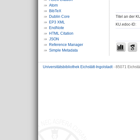
Atom
BibTeX
Titel an der K
Dublin Core
EP3 XML
KU.edoc-ID:
EndNote
HTML Citation
JSON
Reference Manager
Simple Metadata
Universitätsbibliothek Eichstätt-Ingolstadt
- 85071 Eichstä