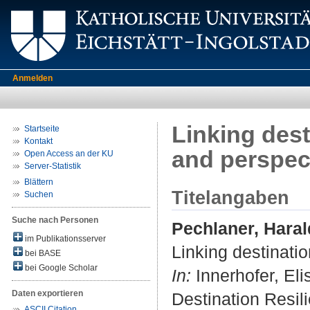
Anmelden
Linking dest
Startseite
Kontakt
and perspec
Open Access an der KU
Server-Statistik
Blättern
Titelangaben
Suchen
Suche nach Personen
Pechlaner, Haral
im Publikationsserver
Linking destinati
bei BASE
bei Google Scholar
In:
Innerhofer, Eli
Daten exportieren
Destination Resil
ASCII Citation