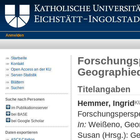
Anmelden
Forschungsp
Startseite
Kontakt
Geographied
Open Access an der KU
Server-Statistik
Blättern
Titelangaben
Suchen
Suche nach Personen
Hemmer, Ingrid
im Publikationsserver
Forschungsperspe
bei BASE
bei Google Scholar
In:
Weißeno, Georg
Daten exportieren
Susan (Hrsg.): Ge
ASCII Citation