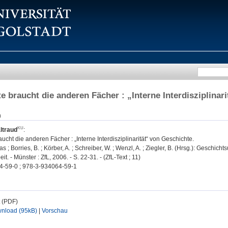
e braucht die anderen Fächer : „Interne Interdisziplinar
n
ltraud
:
ucht die anderen Fächer : „Interne Interdisziplinarität“ von Geschichte.
s ; Borries, B. ; Körber, A. ; Schreiber, W. ; Wenzl, A. ; Ziegler, B. (Hrsg.): Geschich
. - Münster : ZfL, 2006. - S. 22-31. - (ZfL-Text ; 11)
4-59-0 ; 978-3-934064-59-1
t (PDF)
nload (95kB)
|
Vorschau