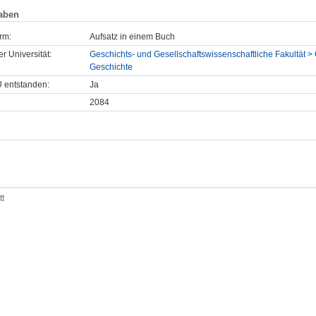
aben
rm:
Aufsatz in einem Buch
er Universität:
Geschichts- und Gesellschaftswissenschaftliche Fakultät > 
Geschichte
U entstanden:
Ja
2084
tt