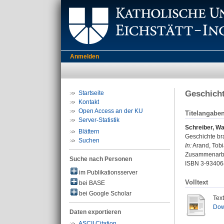
Anmelden
Geschicht
Startseite
Kontakt
Open Access an der KU
Titelangabe
Server-Statistik
Schreiber, Wa
Blättern
Geschichte bra
Suchen
In:
Arand, Tobia
Zusammenarbeit
Suche nach Personen
ISBN 3-93406
im Publikationsserver
Volltext
bei BASE
bei Google Scholar
Tex
Dow
Daten exportieren
ASCII Citation