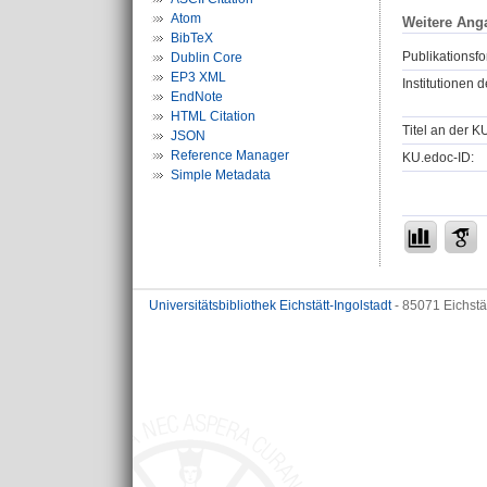
Atom
Weitere Ang
BibTeX
Publikationsfo
Dublin Core
EP3 XML
Institutionen d
EndNote
HTML Citation
Titel an der K
JSON
Reference Manager
KU.edoc-ID:
Simple Metadata
Universitätsbibliothek Eichstätt-Ingolstadt
- 85071 Eichstä