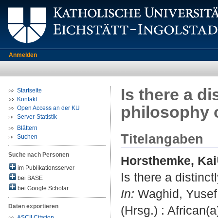
Anmelden
Is there a d
Startseite
Kontakt
philosophy 
Open Access an der KU
Server-Statistik
Blättern
Titelangaben
Suchen
Suche nach Personen
Horsthemke, Kai
im Publikationsserver
Is there a distinc
bei BASE
bei Google Scholar
In:
Waghid, Yusef 
Daten exportieren
(Hrsg.) : African
ASCII Citation