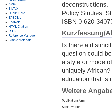
deconstructions. 
Atom
BibTeX
Policy Studies, St
Dublin Core
EP3 XML
ISBN 0-620-3407
EndNote
HTML Citation
Kurzfassung/A
JSON
Reference Manager
Simple Metadata
Is there a distinc
question could be 
a style or mode of
uniquely African? 
education that is 
Weitere Angab
Publikationsform:
Schlagwörter: