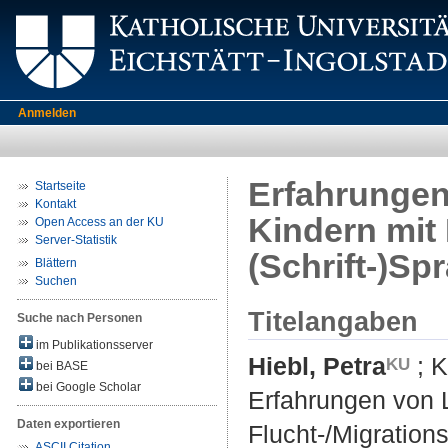
Anmelden
Erfahrungen
Startseite
Kontakt
Kindern mit 
Open Access an der KU
Server-Statistik
(Schrift-)S
Blättern
Suchen
Titelangaben
Suche nach Personen
im Publikationsserver
Hiebl, Petra
;
K
bei BASE
bei Google Scholar
Erfahrungen von L
Daten exportieren
Flucht-/Migration
ASCII Citation