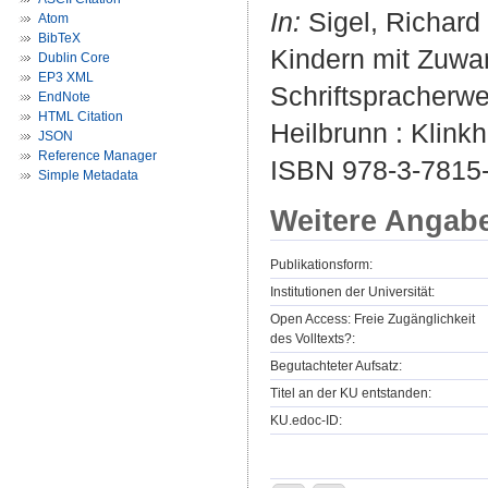
In:
Sigel, Richard
Atom
BibTeX
Kindern mit Zuwa
Dublin Core
EP3 XML
Schriftspracherwe
EndNote
HTML Citation
Heilbrunn : Klinkh
JSON
Reference Manager
ISBN 978-3-7815-
Simple Metadata
Weitere Angab
Publikationsform:
Institutionen der Universität:
Open Access: Freie Zugänglichkeit
des Volltexts?:
Begutachteter Aufsatz:
Titel an der KU entstanden:
KU.edoc-ID: