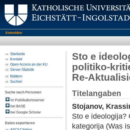
Anmelden
Sto e ideolo
Startseite
Kontakt
politiko-krit
Open Access an der KU
Server-Statistik
Re-Aktualis
Blättern
Suchen
Titelangaben
Suche nach Personen
im Publikationsserver
Stojanov, Krassi
bei BASE
bei Google Scholar
Sto e ideologija? 
Daten exportieren
kategorija (Was i
ASCII Citation