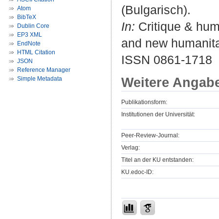
(Bulgarisch).
Atom
BibTeX
In:
Critique & huma
Dublin Core
EP3 XML
and new humanitar
EndNote
HTML Citation
ISSN 0861-1718
JSON
Reference Manager
Weitere Angab
Simple Metadata
Publikationsform:
Institutionen der Universität:
Peer-Review-Journal:
Verlag:
Titel an der KU entstanden:
KU.edoc-ID: