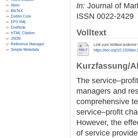
In:
Journal of Mark
Atom
BibTeX
ISSN 0022-2429
Dublin Core
EP3 XML
EndNote
Volltext
HTML Citation
JSON
Reference Manager
Link zum Volltext (externe
Simple Metadata
https://doi.org/10.1509/jm
Kurzfassung/A
The service–profi
managers and rese
comprehensive test
service–profit cha
However, the effec
of service provid