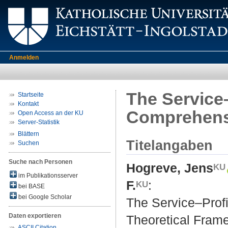
Anmelden
The Service–
Startseite
Kontakt
Comprehensi
Open Access an der KU
Server-Statistik
Blättern
Titelangaben
Suchen
Suche nach Personen
Hogreve, Jens
im Publikationsserver
F.
:
bei BASE
bei Google Scholar
The Service–Profi
Daten exportieren
Theoretical Fram
ASCII Citation