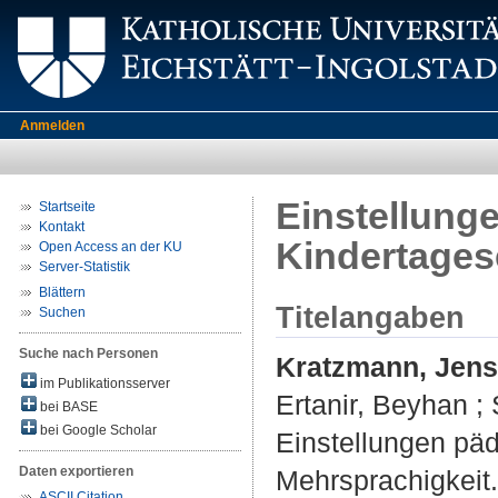
Anmelden
Einstellung
Startseite
Kontakt
Kindertages
Open Access an der KU
Server-Statistik
Blättern
Titelangaben
Suchen
Suche nach Personen
Kratzmann, Jens
im Publikationsserver
Ertanir, Beyhan
;
bei BASE
bei Google Scholar
Einstellungen päd
Daten exportieren
Mehrsprachigkeit.
ASCII Citation