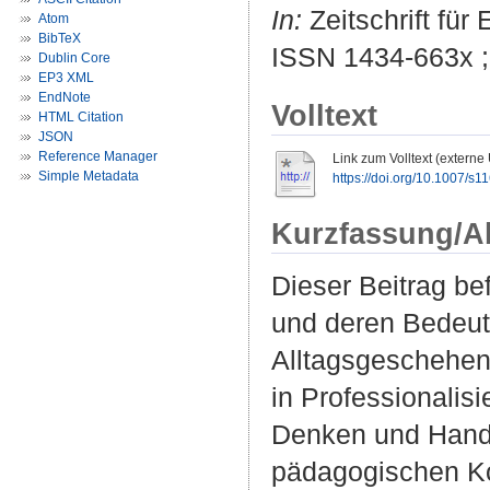
In:
Zeitschrift für
Atom
BibTeX
ISSN 1434-663x 
Dublin Core
EP3 XML
EndNote
Volltext
HTML Citation
JSON
Reference Manager
Link zum Volltext (externe
Simple Metadata
https://doi.org/10.1007/s
Kurzfassung/A
Dieser Beitrag be
und deren Bedeut
Alltagsgeschehen
in Professionalis
Denken und Hande
pädagogischen Ko