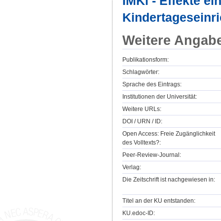
IMKi - Effekte ei
Kindertageseinr
Weitere Angab
Publikationsform:
Schlagwörter:
Sprache des Eintrags:
Institutionen der Universität:
Weitere URLs:
DOI / URN / ID:
Open Access: Freie Zugänglichkeit
des Volltexts?:
Peer-Review-Journal:
Verlag:
Die Zeitschrift ist nachgewiesen in:
Titel an der KU entstanden:
KU.edoc-ID: