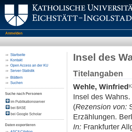
Anmelden
Insel des W
Startseite
Kontakt
Open Access an der KU
Server-Statistik
Titelangaben
Blättern
Suchen
Wehle, Winfried
Suche nach Personen
Insel des Wahns.
im Publikationsserver
(
Rezension von:
S
bei BASE
bei Google Scholar
Erzählungen. Berl
In:
Frankfurter All
Daten exportieren
ASCII Citation