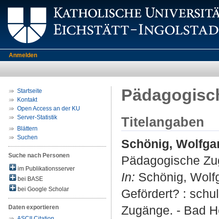
Anmelden
Pädagogisc
Startseite
Kontakt
Open Access an der KU
Server-Statistik
Titelangaben
Blättern
Suchen
Schönig, Wolfga
Suche nach Personen
Pädagogische Zu
im Publikationsserver
In:
Schönig, Wolfg
bei BASE
bei Google Scholar
Gefördert? : schu
Zugänge. - Bad He
Daten exportieren
ASCII Citation