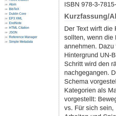
ISBN 978-3-7815
Atom
BibTeX
Dublin Core
Kurzfassung/A
EP3 XML
EndNote
Der Text wirft di
HTML Citation
JSON
sollten, wenn die
Reference Manager
Simple Metadata
annehmen. Dazu w
Hintergrund UN-Be
Schritt wird den 
nachgegangen. Daz
Schema vorgestel
Kategorien als M
vorgestellt: Bewe
vs. Für sich sein,