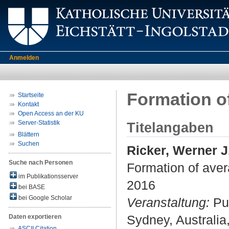
Anmelden
Formation of
Startseite
Kontakt
Open Access an der KU
Server-Statistik
Titelangaben
Blättern
Suchen
Ricker, Werner J
Suche nach Personen
Formation of aver
im Publikationsserver
2016
bei BASE
bei Google Scholar
Veranstaltung:
Pur
Sydney, Australia
Daten exportieren
ASCII Citation