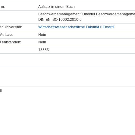
rm:
Aufsatz in einem Buch
Beschwerdemanagement, Direkter Beschwerdemanagement
DIN EN ISO 10002:2010-5
er Universität:
Wirtschaftswissenschaftliche Fakultät > Emeriti
Aufsatz:
Nein
U entstanden:
Nein
18383
tt