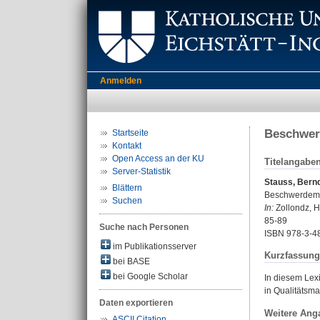
Anmelden
Beschwe
Startseite
Kontakt
Open Access an der KU
Titelangabe
Server-Statistik
Stauss, Bern
Blättern
Beschwerdem
Suchen
In:
Zollondz, Ha
85-89
Suche nach Personen
ISBN 978-3-4
im Publikationsserver
Kurzfassung
bei BASE
bei Google Scholar
In diesem Lex
in Qualitäts
Daten exportieren
Weitere Ang
ASCII Citation