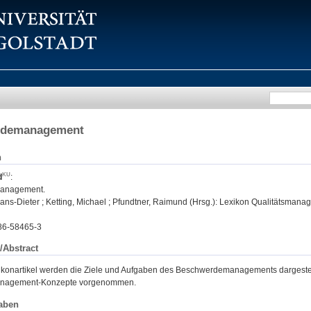
rdemanagement
n
d
:
anagement.
ns-Dieter ; Ketting, Michael ; Pfundtner, Raimund (Hrsg.): Lexikon Qualitätsmanageme
86-58465-3
/Abstract
ikonartikel werden die Ziele und Aufgaben des Beschwerdemanagements dargeste
management-Konzepte vorgenommen.
aben