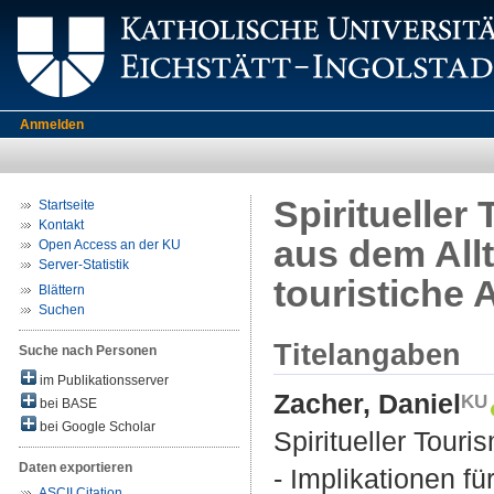
Anmelden
Spiritueller
Startseite
Kontakt
aus dem Allt
Open Access an der KU
Server-Statistik
touristiche
Blättern
Suchen
Titelangaben
Suche nach Personen
im Publikationsserver
Zacher, Daniel
bei BASE
bei Google Scholar
Spiritueller Touri
Daten exportieren
- Implikationen fü
ASCII Citation