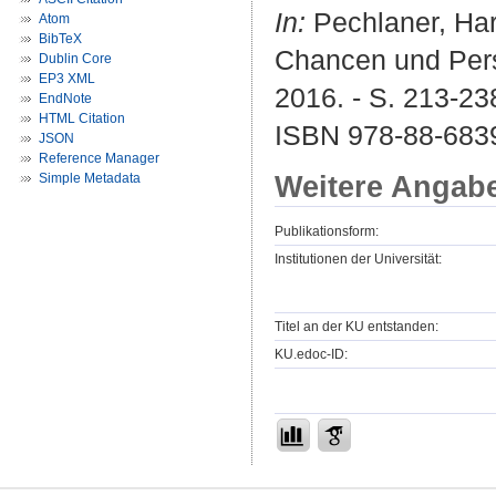
In:
Pechlaner, Hara
Atom
BibTeX
Chancen und Persp
Dublin Core
EP3 XML
2016. - S. 213-23
EndNote
HTML Citation
ISBN 978-88-6839
JSON
Reference Manager
Weitere Angab
Simple Metadata
Publikationsform:
Institutionen der Universität:
Titel an der KU entstanden:
KU.edoc-ID: