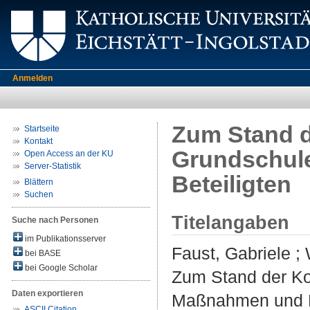
Anmelden
Zum Stand d
Startseite
Kontakt
Grundschule
Open Access an der KU
Server-Statistik
Beteiligten
Blättern
Suchen
Titelangaben
Suche nach Personen
im Publikationsserver
Faust, Gabriele
;
bei BASE
bei Google Scholar
Zum Stand der Ko
Daten exportieren
Maßnahmen und Ei
ASCII Citation