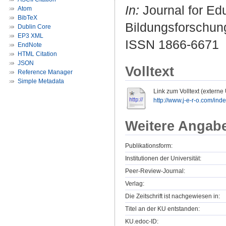
In:
Journal for Edu
Atom
BibTeX
Bildungsforschung
Dublin Core
EP3 XML
ISSN 1866-6671
EndNote
HTML Citation
JSON
Volltext
Reference Manager
Simple Metadata
Link zum Volltext (externe
http://www.j-e-r-o.com/index
Weitere Angab
Publikationsform:
Institutionen der Universität:
Peer-Review-Journal:
Verlag:
Die Zeitschrift ist nachgewiesen in:
Titel an der KU entstanden:
KU.edoc-ID: