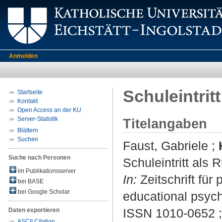
Anmelden
Schuleintrit
Startseite
Kontakt
Open Access an der KU
Server-Statistik
Titelangaben
Blättern
Suchen
Faust, Gabriele
;
Suche nach Personen
Schuleintritt als 
im Publikationsserver
In:
Zeitschrift für
bei BASE
bei Google Scholar
educational psych
ISSN 1010-0652 
Daten exportieren
ASCII Citation