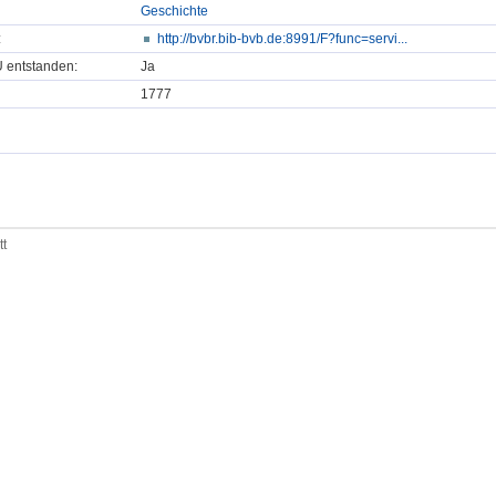
Geschichte
:
http://bvbr.bib-bvb.de:8991/F?func=servi...
U entstanden:
Ja
1777
tt