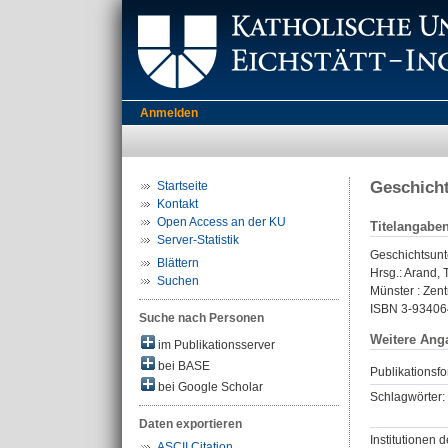
Anmelden
Geschicht
Startseite
Kontakt
Open Access an der KU
Titelangabe
Server-Statistik
Geschichtsunt
Blättern
Hrsg.:
Arand, 
Suchen
Münster : Zent
ISBN 3-93406
Suche nach Personen
Weitere Ang
im Publikationsserver
bei BASE
Publikationsfo
bei Google Scholar
Schlagwörter:
Daten exportieren
Institutionen d
ASCII Citation