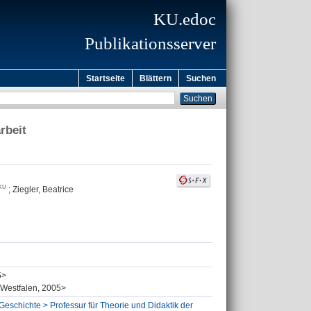
KU.edoc
Publikationsserver
Startseite
Blättern
Suchen
rbeit
;
Ziegler, Beatrice
5>
 <Westfalen, 2005>
Geschichte > Professur für Theorie und Didaktik der