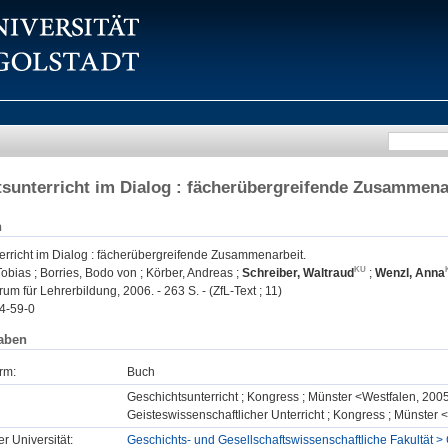
sunterricht im Dialog : fächerübergreifende Zusammena
n
erricht im Dialog : fächerübergreifende Zusammenarbeit.
Tobias
;
Borries, Bodo von
;
Körber, Andreas
;
Schreiber, Waltraud
;
Wenzl, Anna
rum für Lehrerbildung, 2006. - 263 S. - (ZfL-Text ; 11)
4-59-0
aben
rm:
Buch
Geschichtsunterricht ; Kongress ; Münster <Westfalen, 200
Geisteswissenschaftlicher Unterricht ; Kongress ; Münster
er Universität:
Geschichts- und Gesellschaftswissenschaftliche Fakultät > 