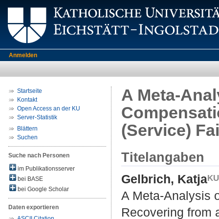
Anmelden
A Meta-Anal
Startseite
Kontakt
Compensatio
Open Access an der KU
Server-Statistik
(Service) Fa
Blättern
Suchen
Titelangaben
Suche nach Personen
im Publikationsserver
Gelbrich, Katja
bei BASE
bei Google Scholar
A Meta-Analysis 
Daten exportieren
Recovering from a
ASCII Citation