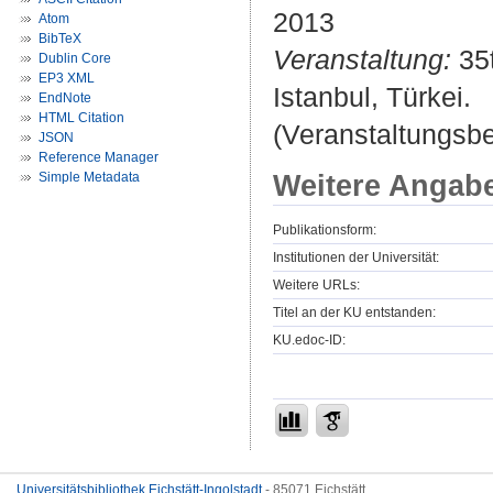
2013
Atom
BibTeX
Veranstaltung:
35t
Dublin Core
EP3 XML
Istanbul, Türkei.
EndNote
HTML Citation
(Veranstaltungsb
JSON
Reference Manager
Weitere Angab
Simple Metadata
Publikationsform:
Institutionen der Universität:
Weitere URLs:
Titel an der KU entstanden:
KU.edoc-ID:
Universitätsbibliothek Eichstätt-Ingolstadt
- 85071 Eichstätt