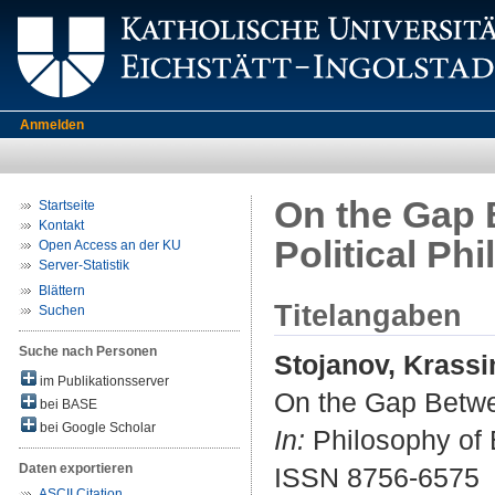
Anmelden
On the Gap 
Startseite
Kontakt
Political Ph
Open Access an der KU
Server-Statistik
Blättern
Titelangaben
Suchen
Suche nach Personen
Stojanov, Krassi
im Publikationsserver
On the Gap Betwee
bei BASE
bei Google Scholar
In:
Philosophy of E
Daten exportieren
ISSN 8756-6575
ASCII Citation