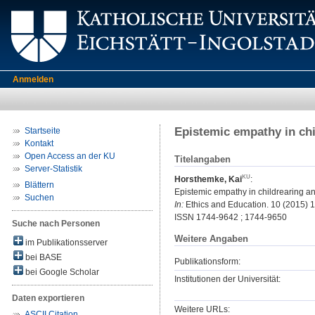
Anmelden
Epistemic empathy in chi
Startseite
Kontakt
Open Access an der KU
Titelangaben
Server-Statistik
Horsthemke, Kai
:
Blättern
Epistemic empathy in childrearing a
Suchen
In:
Ethics and Education. 10 (2015) 1.
ISSN 1744-9642 ; 1744-9650
Suche nach Personen
Weitere Angaben
im Publikationsserver
bei BASE
Publikationsform:
bei Google Scholar
Institutionen der Universität:
Daten exportieren
Weitere URLs:
ASCII Citation