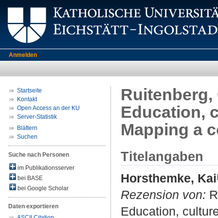
Anmelden
Ruitenberg, C
Startseite
Kontakt
Education, c
Open Access an der KU
Server-Statistik
Mapping a co
Blättern
Suchen
Titelangaben
Suche nach Personen
im Publikationsserver
Horsthemke, Kai
bei BASE
bei Google Scholar
Rezension von:
Ru
Daten exportieren
Education, cultur
ASCII Citation