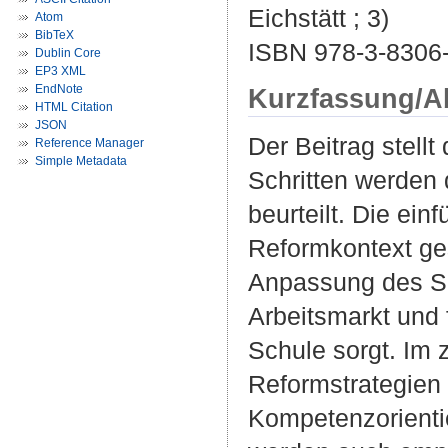
Eichstätt ; 3)
Atom
BibTeX
ISBN 978-3-8306
Dublin Core
EP3 XML
EndNote
Kurzfassung/A
HTML Citation
JSON
Der Beitrag stellt
Reference Manager
Simple Metadata
Schritten werden 
beurteilt. Die ei
Reformkontext ges
Anpassung des Sc
Arbeitsmarkt und
Schule sorgt. Im 
Reformstrategien 
Kompetenzorienti