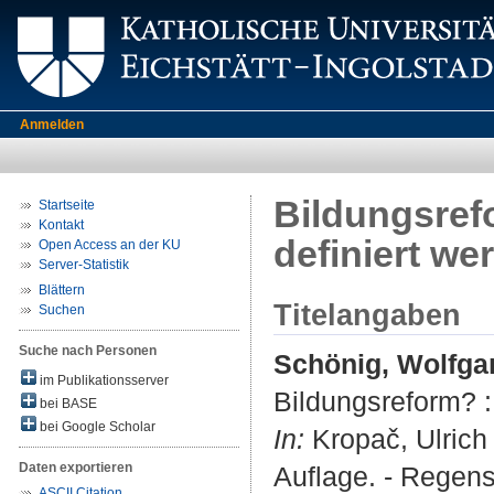
Anmelden
Bildungsref
Startseite
Kontakt
definiert w
Open Access an der KU
Server-Statistik
Blättern
Titelangaben
Suchen
Suche nach Personen
Schönig, Wolfga
im Publikationsserver
Bildungsreform? :
bei BASE
bei Google Scholar
In:
Kropač, Ulrich 
Daten exportieren
Auflage. - Regens
ASCII Citation