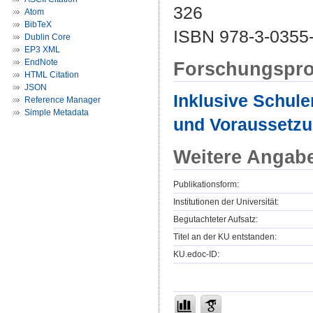
326
Atom
BibTeX
ISBN 978-3-0355
Dublin Core
EP3 XML
EndNote
Forschungspro
HTML Citation
JSON
Inklusive Schule
Reference Manager
Simple Metadata
und Voraussetz
Weitere Angab
Publikationsform:
Institutionen der Universität:
Begutachteter Aufsatz:
Titel an der KU entstanden:
KU.edoc-ID: