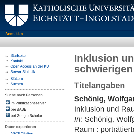
Anmelden
Inklusion u
Startseite
Kontakt
schwierigen
Open Access an der KU
Server-Statistik
Blättern
Titelangaben
Suchen
Suche nach Personen
Schönig, Wolfga
im Publikationsserver
Inklusion und Ra
bei BASE
bei Google Scholar
In:
Schönig, Wolfg
Daten exportieren
Raum : porträtiert
ASCII Citation