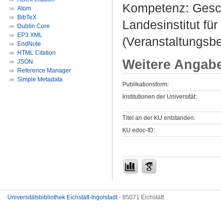
Kompetenz: Geschi
Atom
BibTeX
Landesinstitut fü
Dublin Core
EP3 XML
(Veranstaltungsb
EndNote
HTML Citation
Weitere Angab
JSON
Reference Manager
Simple Metadata
Publikationsform:
Institutionen der Universität:
Titel an der KU entstanden:
KU.edoc-ID:
Universitätsbibliothek Eichstätt-Ingolstadt
- 85071 Eichstätt