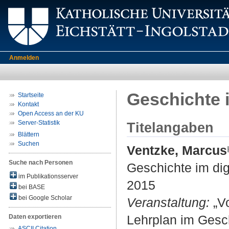
Anmelden
Geschichte 
Startseite
Kontakt
Open Access an der KU
Server-Statistik
Titelangaben
Blättern
Suchen
Ventzke, Marcus
Suche nach Personen
Geschichte im di
im Publikationsserver
2015
bei BASE
bei Google Scholar
Veranstaltung:
„Vo
Lehrplan im Gesch
Daten exportieren
ASCII Citation