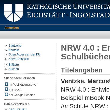
Anmelden
NRW 4.0 : E
Startseite
Kontakt
Schulbücher
Open Access an der KU
Server-Statistik
Blättern
Titelangaben
Suchen
Suche nach Personen
Ventzke, Marcus
im Publikationsserver
NRW 4.0 : Entwic
bei BASE
bei Google Scholar
Beispiel mBook 
Daten exportieren
In:
Schule NRW : A
ASCII Citation