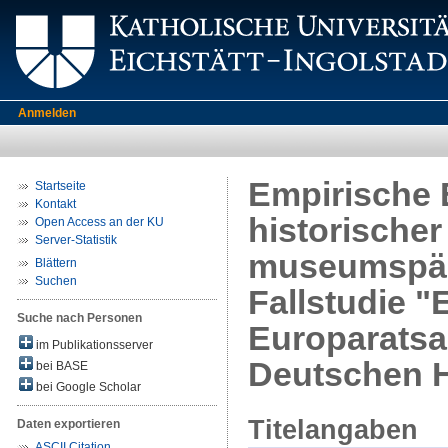
Anmelden
Empirische
Startseite
Kontakt
historische
Open Access an der KU
Server-Statistik
museumspäd
Blättern
Suchen
Fallstudie 
Suche nach Personen
Europaratsa
im Publikationsserver
Deutschen H
bei BASE
bei Google Scholar
Titelangaben
Daten exportieren
ASCII Citation