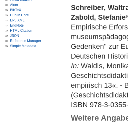
Atom
Schreiber, Waltr
BibTeX
Dublin Core
Zabold, Stefanie
EP3 XML
Empirische Erfor
EndNote
HTML Citation
museumspädagogis
JSON
Reference Manager
Gedenken" zur Eu
Simple Metadata
Deutschen Histor
In:
Waldis, Monika 
Geschichtsdidakti
empirisch 13«. - B
(Geschichtsdidakt
ISBN 978-3-0355
Weitere Angab