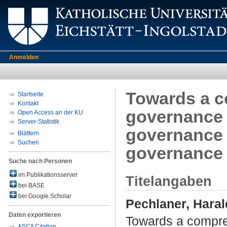
Anmelden
Towards a c
Startseite
Kontakt
governance 
Open Access an der KU
Server-Statistik
governance o
Blättern
Suchen
governance
Suche nach Personen
im Publikationsserver
Titelangaben
bei BASE
bei Google Scholar
Pechlaner, Haral
Daten exportieren
Towards a compreh
ASCII Citation