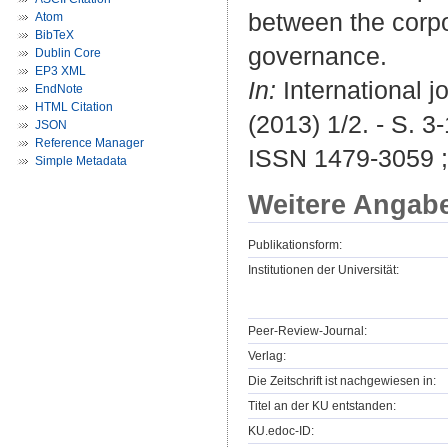
between the corpor
Atom
BibTeX
governance.
Dublin Core
EP3 XML
In:
International j
EndNote
HTML Citation
(2013) 1/2. - S. 3-
JSON
Reference Manager
ISSN 1479-3059 
Simple Metadata
Weitere Angab
Publikationsform:
Institutionen der Universität:
Peer-Review-Journal:
Verlag:
Die Zeitschrift ist nachgewiesen in:
Titel an der KU entstanden:
KU.edoc-ID: