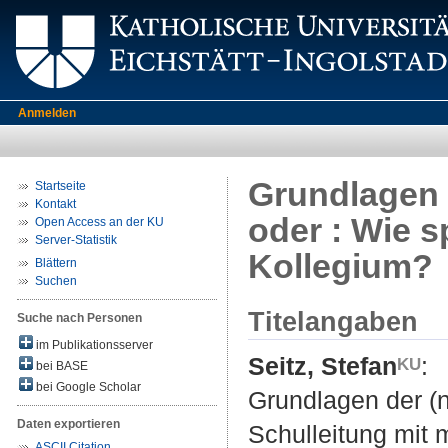
Anmelden
Grundlagen 
Startseite
Kontakt
oder : Wie s
Open Access an der KU
Server-Statistik
Kollegium?
Blättern
Suchen
Titelangaben
Suche nach Personen
im Publikationsserver
Seitz, Stefan
:
bei BASE
bei Google Scholar
Grundlagen der (n
Daten exportieren
Schulleitung mit
ASCII Citation