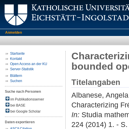
Anmelden
Characteriz
Startseite
Kontakt
bounded op
Open Access an der KU
Server-Statistik
Blättern
Titelangaben
Suchen
Suche nach Personen
Albanese, Angela
im Publikationsserver
Characterizing F
bei BASE
bei Google Scholar
In:
Studia mathema
Daten exportieren
224 (2014) 1. - S.
ASCII Citation