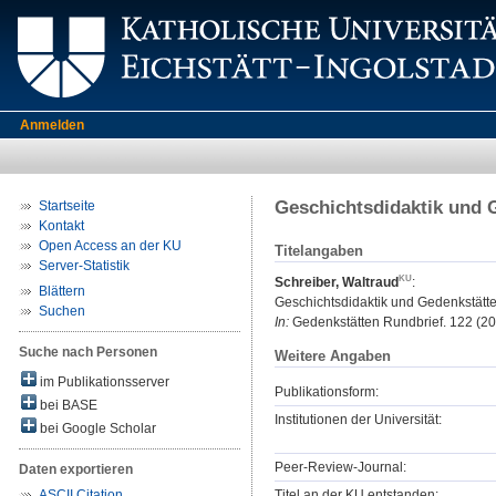
Anmelden
Geschichtsdidaktik und 
Startseite
Kontakt
Open Access an der KU
Titelangaben
Server-Statistik
Schreiber, Waltraud
:
Blättern
Geschichtsdidaktik und Gedenkstätt
Suchen
In:
Gedenkstätten Rundbrief. 122 (200
Suche nach Personen
Weitere Angaben
im Publikationsserver
Publikationsform:
bei BASE
Institutionen der Universität:
bei Google Scholar
Peer-Review-Journal:
Daten exportieren
Titel an der KU entstanden:
ASCII Citation