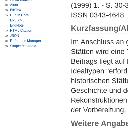
(1999) 1. - S. 30-
Atom
BibTeX
ISSN 0343-4648
Dublin Core
EP3 XML
EndNote
Kurzfassung/A
HTML Citation
JSON
Im Anschluss an 
Reference Manager
Simple Metadata
Stätten wird ein
Beitrags liegt au
Idealtypen "erfo
historischen Stät
Geschichte und d
Rekonstruktionen
der Vorbereitung, 
Weitere Angab