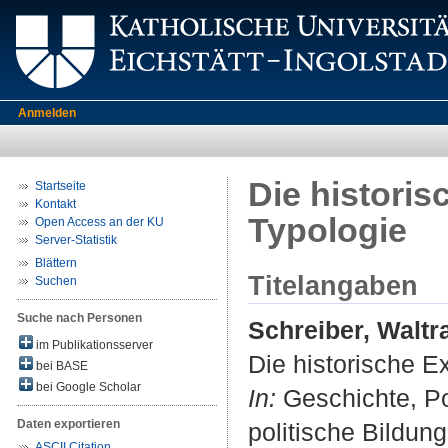
Anmelden
Die historis
Startseite
Kontakt
Typologie
Open Access an der KU
Server-Statistik
Blättern
Titelangaben
Suchen
Suche nach Personen
Schreiber, Waltr
im Publikationsserver
Die historische E
bei BASE
bei Google Scholar
In:
Geschichte, Poli
Daten exportieren
politische Bildung
ASCII Citation