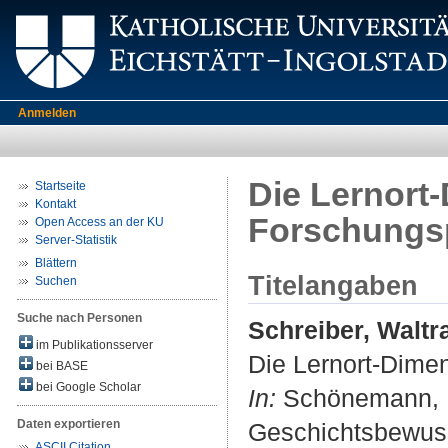
Anmelden
Die Lernort-
Startseite
Kontakt
Forschungs
Open Access an der KU
Server-Statistik
Blättern
Titelangaben
Suchen
Suche nach Personen
Schreiber, Waltr
im Publikationsserver
Die Lernort-Dimen
bei BASE
bei Google Scholar
In:
Schönemann, Be
Daten exportieren
Geschichtsbewuss
ASCII Citation