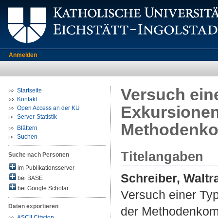
Anmelden
Versuch eine
Startseite
Kontakt
Exkursionen
Open Access an der KU
Server-Statistik
Methodenko
Blättern
Suchen
Titelangaben
Suche nach Personen
im Publikationsserver
Schreiber, Waltr
bei BASE
bei Google Scholar
Versuch einer Typ
Daten exportieren
der Methodenkom
ASCII Citation