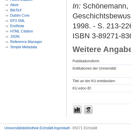
In:
Schönemann, Be
Atom
BibTeX
Geschichtsbewuss
Dublin Core
EP3 XML
1998. - S. 213-226
EndNote
HTML Citation
ISBN 3-89271-83
JSON
Reference Manager
Weitere Angab
Simple Metadata
Publikationsform:
Institutionen der Universität:
Titel an der KU entstanden:
KU.edoc-ID:
Universitätsbibliothek Eichstätt-Ingolstadt
- 85071 Eichstätt