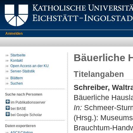
Anmelden
Bäuerliche 
Startseite
Kontakt
Open Access an der KU
Server-Statistik
Titelangaben
Blättern
Suchen
Schreiber, Waltr
Suche nach Personen
Bäuerliche Hausl
im Publikationsserver
In:
Schmeer-Sturm, 
bei BASE
bei Google Scholar
(Hrsg.): Museums
Brauchtum-Handwe
Daten exportieren
ASCII Citation