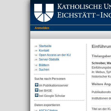
Anmelden
Einführu
Startseite
Kontakt
Open Access an der KU
Titelangabe
Server-Statistik
Schreiber, Wa
Blättern
Einführungsbe
Suchen
In:
Mebus, Sylv
historischer K
Suche nach Personen
Weitere Ang
im Publikationsserver
bei BASE
Publikationsfo
bei Google Scholar
Institutionen d
Daten exportieren
Titel an der K
ASCII Citation