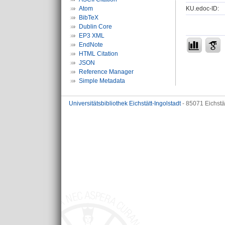
KU.edoc-ID:
Atom
BibTeX
Dublin Core
EP3 XML
EndNote
HTML Citation
JSON
Reference Manager
Simple Metadata
Universitätsbibliothek Eichstätt-Ingolstadt
- 85071 Eichstä