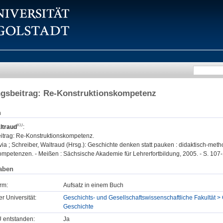
ngsbeitrag: Re-Konstruktionskompetenz
n
ltraud
:
itrag: Re-Konstruktionskompetenz.
ia ; Schreiber, Waltraud (Hrsg.): Geschichte denken statt pauken : didaktisch-met
ompetenzen. - Meißen : Sächsische Akademie für Lehrerfortbildung, 2005. - S. 107-
aben
rm:
Aufsatz in einem Buch
er Universität:
Geschichts- und Gesellschaftswissenschaftliche Fakultät > 
Geschichte
U entstanden:
Ja