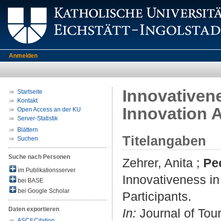
Anmelden
Innovativene
Startseite
Kontakt
Innovation 
Open Access an der KU
Server-Statistik
Blättern
Titelangaben
Suchen
Suche nach Personen
Zehrer, Anita
;
Pe
im Publikationsserver
Innovativeness in
bei BASE
bei Google Scholar
Participants.
Daten exportieren
In:
Journal of Tour
ASCII Citation