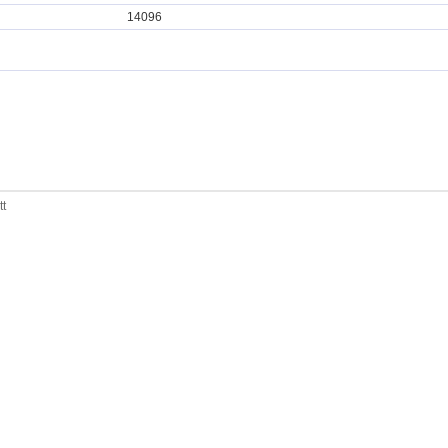
14096
tt