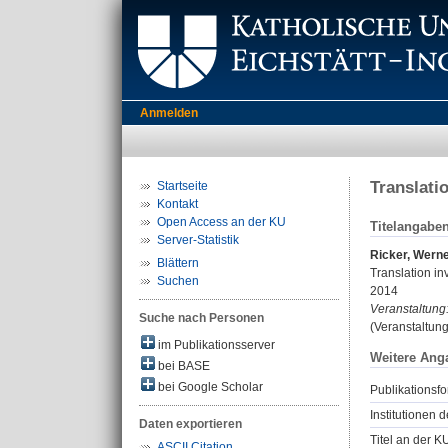
Anmelden
Translati
Startseite
Kontakt
Open Access an der KU
Titelangabe
Server-Statistik
Ricker, Werne
Blättern
Translation in
Suchen
2014
Veranstaltung
Suche nach Personen
(Veranstaltung
im Publikationsserver
Weitere Ang
bei BASE
bei Google Scholar
Publikationsfo
Institutionen d
Daten exportieren
Titel an der K
ASCII Citation