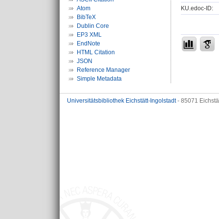
KU.edoc-ID:
Atom
BibTeX
Dublin Core
EP3 XML
EndNote
HTML Citation
JSON
Reference Manager
Simple Metadata
Universitätsbibliothek Eichstätt-Ingolstadt
- 85071 Eichstä