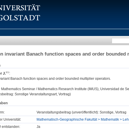
on invariant Banach function spaces and order bounded m
n
r J.
:
variant Banach function spaces and order bounded multiplier operators.
:
Mathematics Seminar / Mathematics Research Institute (IMUS), Universidad de Sevi
sbeitrag: Sonstige Veranstaltungsart, Vortrag)
aben
rm:
Veranstaltungsbeitrag (unveröffentlicht): Sonstige, Vortrag
er Universität:
Mathematisch-Geographische Fakultät > Mathematik > Lehrs
U entstanden:
Ja