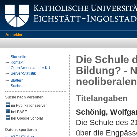
Anmelden
Die Schule 
Startseite
Kontakt
Bildung? - 
Open Access an der KU
Server-Statistik
neoliberale
Blättern
Suchen
Titelangaben
Suche nach Personen
im Publikationsserver
Schönig, Wolfga
bei BASE
bei Google Scholar
Die Schule des 2
Daten exportieren
über die Engpässe
ASCII Citation