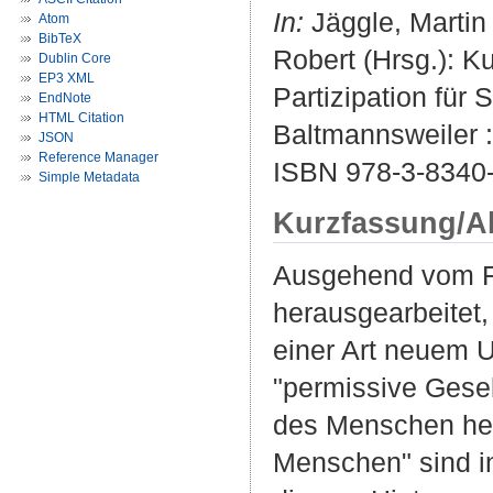
In:
Jäggle, Martin
Atom
BibTeX
Robert (Hrsg.): K
Dublin Core
EP3 XML
Partizipation für 
EndNote
HTML Citation
Baltmannsweiler 
JSON
Reference Manager
ISBN 978-3-8340
Simple Metadata
Kurzfassung/A
Ausgehend vom Fr
herausgearbeitet,
einer Art neuem U
"permissive Gesel
des Menschen hera
Menschen" sind i