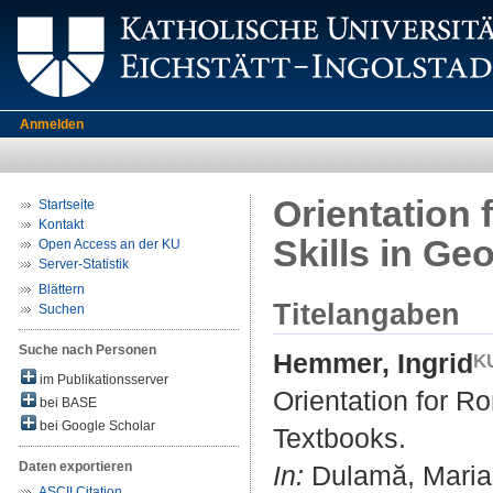
Anmelden
Orientation
Startseite
Kontakt
Skills in G
Open Access an der KU
Server-Statistik
Blättern
Titelangaben
Suchen
Suche nach Personen
Hemmer, Ingrid
im Publikationsserver
Orientation for R
bei BASE
bei Google Scholar
Textbooks.
Daten exportieren
In:
Dulamă, Maria E
ASCII Citation