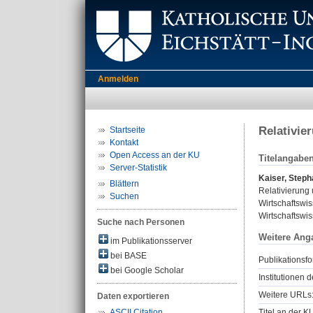
Anmelden
Relativie
Startseite
Kontakt
Open Access an der KU
Titelangabe
Server-Statistik
Kaiser, Steph
Blättern
Relativierung
Suchen
Wirtschaftswis
Wirtschaftswis
Suche nach Personen
Weitere Ang
im Publikationsserver
bei BASE
Publikationsfo
bei Google Scholar
Institutionen d
Weitere URLs
Daten exportieren
Titel an der K
ASCII Citation