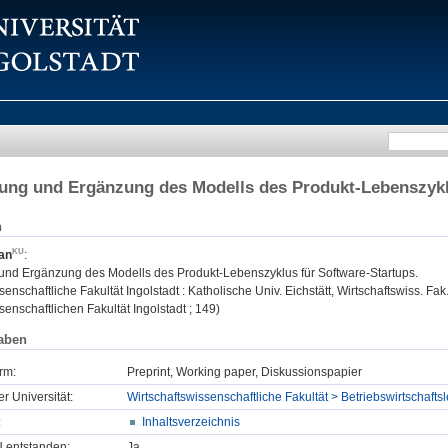
rung und Ergänzung des Modells des Produkt-Lebenszykl
n
an
:
 und Ergänzung des Modells des Produkt-Lebenszyklus für Software-Startups.
senschaftliche Fakultät Ingolstadt : Katholische Univ. Eichstätt, Wirtschaftswiss. Fak
senschaftlichen Fakultät Ingolstadt ; 149)
aben
rm:
Preprint, Working paper, Diskussionspapier
er Universität:
Wirtschaftswissenschaftliche Fakultät > Betriebswirtschaft
:
Inhaltsverzeichnis
U entstanden:
Ja