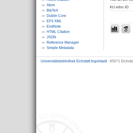
Atom
KU.edoc-ID:
BibTeX
Dublin Core
EP3 XML
EndNote
HTML Citation
JSON
Reference Manager
Simple Metadata
Universitätsbibliothek Eichstätt-Ingolstadt
- 85071 Eichstä