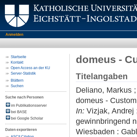
Anmelden
domeus - Cu
Startseite
Kontakt
Open Access an der KU
Server-Statistik
Titelangaben
Blättern
Suchen
Deliano, Markus
Suche nach Personen
domeus - Custome
im Publikationsserver
In:
Vizjak, Andrej
bei BASE
bei Google Scholar
gewinnbringend nu
Wiesbaden : Gable
Daten exportieren
ASCII Citation