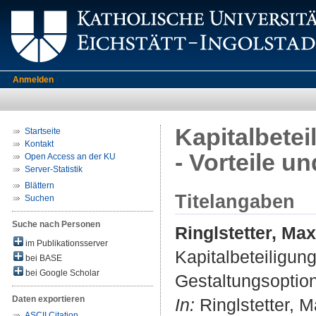
Anmelden
Kapitalbete
Startseite
Kontakt
- Vorteile u
Open Access an der KU
Server-Statistik
Blättern
Titelangaben
Suchen
Suche nach Personen
Ringlstetter, Max
im Publikationsserver
Kapitalbeteiligun
bei BASE
bei Google Scholar
Gestaltungsoptio
Daten exportieren
In:
Ringlstetter, M
ASCII Citation