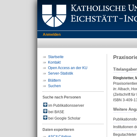
Anmelden
Praxisori
Startseite
Kontakt
Open Access an der KU
Titelangabe
Server-Statistik
Ringlstetter,
Blättern
Praxisorienti
Suchen
In:
Albach, Hor
(Zeitschrift fü
Suche nach Personen
ISBN 3-409-1
im Publikationsserver
Weitere Ang
bei BASE
bei Google Scholar
Publikationsfo
Institutionen d
Daten exportieren
Begutachteter 
ASCII Citation