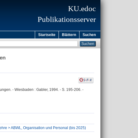
KU.edoc
Publikationsserver
Startseite
Blättern
Suchen
gen
ngen. - Wiesbaden : Gabler, 1994. - S. 195-206. -
slehre > ABWL, Organisation und Personal (bis 2025)