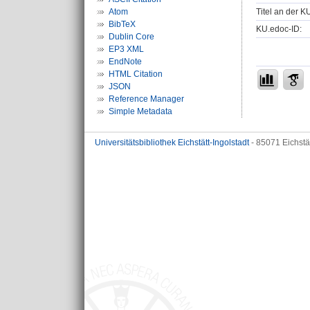
Titel an der K
Atom
BibTeX
KU.edoc-ID:
Dublin Core
EP3 XML
EndNote
HTML Citation
JSON
Reference Manager
Simple Metadata
Universitätsbibliothek Eichstätt-Ingolstadt
- 85071 Eichstä