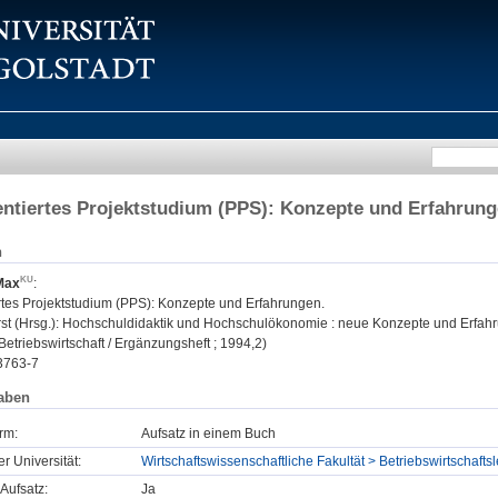
entiertes Projektstudium (PPS): Konzepte und Erfahrun
n
 Max
:
ertes Projektstudium (PPS): Konzepte und Erfahrungen.
st (Hrsg.): Hochschuldidaktik und Hochschulökonomie : neue Konzepte und Erfahru
r Betriebswirtschaft / Ergänzungsheft ; 1994,2)
3763-7
aben
rm:
Aufsatz in einem Buch
er Universität:
Wirtschaftswissenschaftliche Fakultät > Betriebswirtschaft
Aufsatz:
Ja