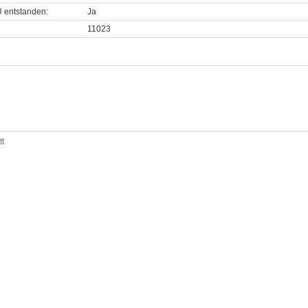
U entstanden:
Ja
11023
tt