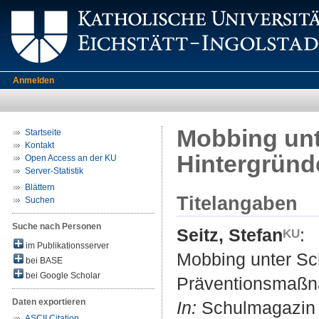
Anmelden
Mobbing unte
Startseite
Kontakt
Hintergrün
Open Access an der KU
Server-Statistik
Blättern
Titelangaben
Suchen
Suche nach Personen
Seitz, Stefan
:
im Publikationsserver
Mobbing unter Sch
bei BASE
bei Google Scholar
Präventionsmaß
Daten exportieren
In:
Schulmagazin 5 
ASCII Citation