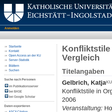
Anmelden
Konfliktstile
Startseite
Kontakt
Vergleich
Open Access an der KU
Server-Statistik
Blättern
Titelangaben
Suchen
Suche nach Personen
Gelbrich, Katja
im Publikationsserver
Konfliktstile in Or
bei BASE
bei Google Scholar
2006
Daten exportieren
Veranstaltung:
Hom
ASCII Citation