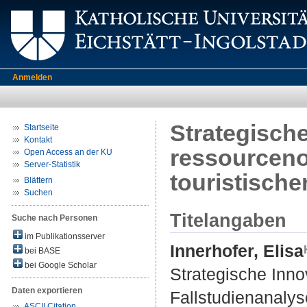
Anmelden
Strategische
Startseite
Kontakt
ressourcenor
Open Access an der KU
Server-Statistik
touristisch
Blättern
Suchen
Titelangaben
Suche nach Personen
im Publikationsserver
Innerhofer, Elisa
bei BASE
bei Google Scholar
Strategische Innov
Daten exportieren
Fallstudienanalys
ASCII Citation